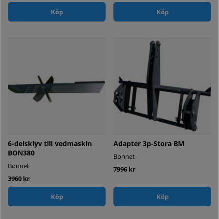
Köp
Köp
6-delsklyv till vedmaskin
Adapter 3p-Stora BM
BON380
Bonnet
Bonnet
7996 kr
3960 kr
Köp
Köp