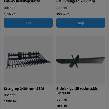
L40-45 Redskapsfäste
SMS Stengrep 2000mm
Bonnet
Bonnet
1996 kr
15996 kr
Köp
Köp
Stengrep 2400 mm SBM
6-delsklyv till vedmaskin
BON330
Bonnet
Bonnet
19996 kr
2896 kr