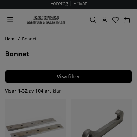
Företag
|
Privat
Var
Ant
.
Hem
Bonnet
Bonnet
Filtrera
Visar
1-32
av
104
artiklar
Produkter