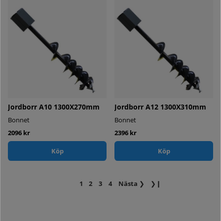
Jordborr A10 1300X270mm
Jordborr A12 1300X310mm
Bonnet
Bonnet
2096 kr
2396 kr
Köp
Köp
1
2
3
4
Nästa
❯
❯❙