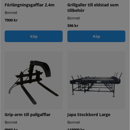
Förlängningsgafflar 2,4m
Grillgaller till eldstad som
tillbehör
Bonnet
Bonnet
7000 kr
596 kr
Köp
Köp
Grip-arm till pallgafflar
Japa Stockbord Large
Bonnet
Bonnet
9960 kr
143900 kr