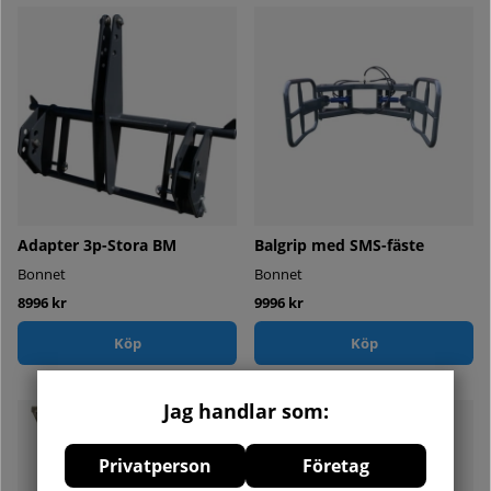
Adapter 3p-Stora BM
Balgrip med SMS-fäste
Bonnet
Bonnet
8996 kr
9996 kr
Köp
Köp
Jag handlar som:
Privatperson
Företag