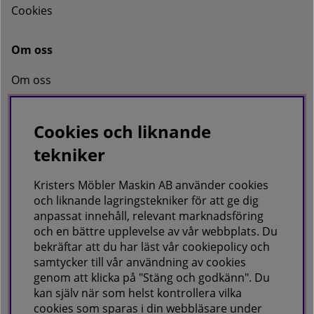
Cookies
Om oss
Om oss
Kontakta oss
Cookies och liknande
tekniker
KRISTERS MÖBLER MASKIN AB
Postadress:
Kristers Möbler Maskin AB använder cookies
GÅRDSJÖ 41, 686 96 SUNNE
och liknande lagringstekniker för att ge dig
anpassat innehåll, relevant marknadsföring
Besöks & leveransadress:
och en bättre upplevelse av vår webbplats. Du
Gårdsjö 41, 686 96 Sunne
bekräftar att du har läst vår cookiepolicy och
samtycker till vår användning av cookies
Telefon:
0565-711027
E-post:
info@kristersmoblermaskin.se
genom att klicka på "Stäng och godkänn". Du
Orgnr: 5567527923
kan själv när som helst kontrollera vilka
cookies som sparas i din webbläsare under