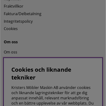
Fraktvillkor
Faktura/Delbetalning
Integritetspolicy
Cookies
Om oss
Om oss
Kontakta oss
Cookies och liknande
tekniker
KRISTERS MÖBLER MASKIN AB
Postadress:
Kristers Möbler Maskin AB använder cookies
GÅRDSJÖ 41, 686 96 SUNNE
och liknande lagringstekniker för att ge dig
anpassat innehåll, relevant marknadsföring
Besöks & leveransadress:
och en bättre upplevelse av vår webbplats. Du
Gårdsjö 41, 686 96 Sunne