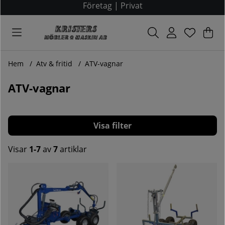
Företag
|
Privat
Var
Ant
.
Hem
Atv & fritid
ATV-vagnar
ATV-vagnar
Filtrera
Visar
1-7
av
7
artiklar
Produkter