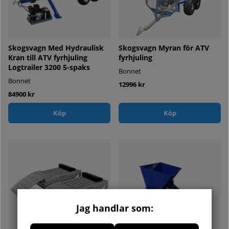
Skogsvagn Med Hydraulisk
Skogsvagn Myran för ATV
Kran till ATV fyrhjuling
fyrhjuling
Logtrailer 3200 5-spaks
Bonnet
Bonnet
12996 kr
84900 kr
Köp
Köp
Jag handlar som: