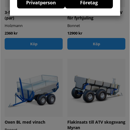
Privatperson
Företag
3-faldig hopfällbar ramp
Sandspridare Bogserad ATV
(par)
för fyrhjuling
Holzmann
Bonnet
2360 kr
12900 kr
Köp
Köp
Oxen BL med vinsch
Flakinsats till ATV skogsvang
Myran
Bonnet