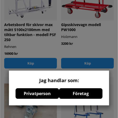
Arbetsbord för skivor max
Gipsskivevagn modell
mått 5100x2100mm med
PW1000
tiltbar funktion - modell PSF
Holzmann
250
3200 kr
Rehnen
16900 kr
Köp
Köp
Jag handlar som:
Privatperson
Företag