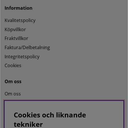
Information
Kvalitetspolicy
Köpvillkor
Fraktvillkor
Faktura/Delbetalning
Integritetspolicy
Cookies
Om oss
Om oss
Kontakta oss
Cookies och liknande
tekniker
KRISTERS MÖBLER MASKIN AB