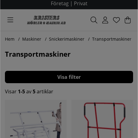
Företag
|
Privat
Var
Ant
.
Hem
Maskiner
Snickerimaskiner
Transportmaskiner
Transportmaskiner
Filtrera
Visar
1-5
av
5
artiklar
Produkter