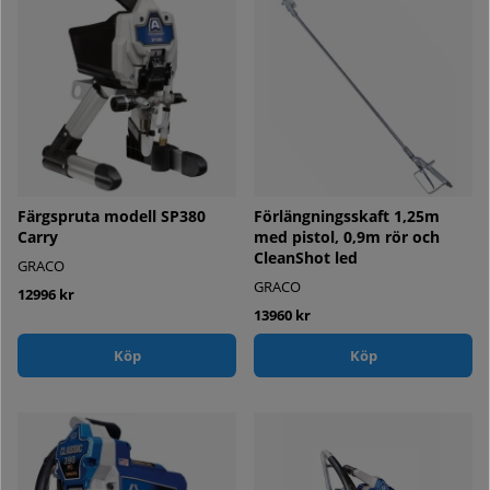
Färgspruta modell SP380
Förlängningsskaft 1,25m
Carry
med pistol, 0,9m rör och
CleanShot led
GRACO
GRACO
12996 kr
13960 kr
Köp
Köp