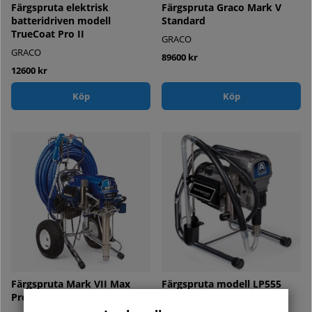
Färgspruta elektrisk
Färgspruta Graco Mark V
batteridriven modell
Standard
TrueCoat Pro II
GRACO
GRACO
89600 kr
12600 kr
Köp
Köp
Färgspruta Mark VII Max
Färgspruta modell LP555
Procontractor
Carry