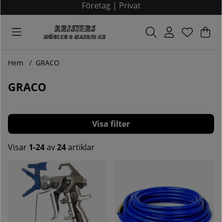
Företag
|
Privat
Var
Ant
.
Hem
GRACO
GRACO
Filtrera
Visar
1-24
av
24
artiklar
Produkter