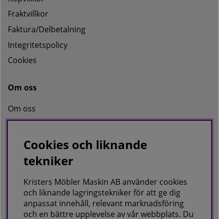
Fraktvillkor
Faktura/Delbetalning
Integritetspolicy
Cookies
Om oss
Om oss
Kontakta oss
Cookies och liknande
tekniker
KRISTERS MÖBLER MASKIN AB
Postadress:
Kristers Möbler Maskin AB använder cookies
GÅRDSJÖ 41, 686 96 SUNNE
och liknande lagringstekniker för att ge dig
anpassat innehåll, relevant marknadsföring
Besöks & leveransadress:
och en bättre upplevelse av vår webbplats. Du
Gårdsjö 41, 686 96 Sunne