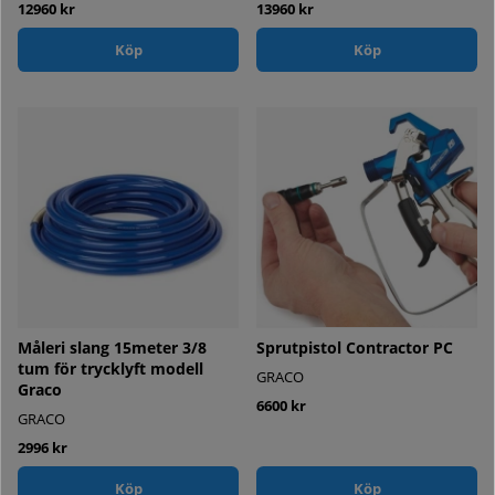
12960 kr
13960 kr
Köp
Köp
Måleri slang 15meter 3/8
Sprutpistol Contractor PC
tum för trycklyft modell
GRACO
Graco
6600 kr
GRACO
2996 kr
Köp
Köp