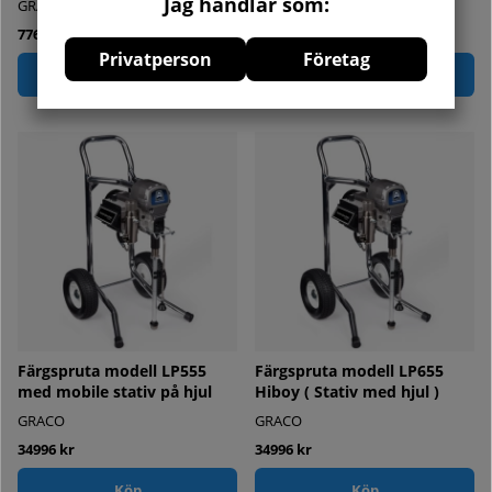
Jag handlar som:
GRACO
GRACO
77600 kr
29996 kr
Privatperson
Företag
Köp
Köp
Färgspruta modell LP555
Färgspruta modell LP655
med mobile stativ på hjul
Hiboy ( Stativ med hjul )
GRACO
GRACO
34996 kr
34996 kr
Köp
Köp