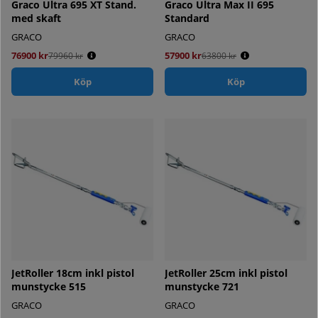
Graco Ultra 695 XT Stand.
Graco Ultra Max II 695
med skaft
Standard
GRACO
GRACO
76900 kr
Ordinarie pris:
57900 kr
Ordinarie pris:
79960 kr
63800 kr
Köp
Köp
JetRoller 18cm inkl pistol
JetRoller 25cm inkl pistol
munstycke 515
munstycke 721
GRACO
GRACO