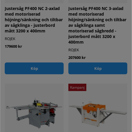
Justersåg PF400 NC 2-axlad
Justersåg PF400 NC 3-axlad
med motoriserad
med motoriserad
höjning/sänkning och tiltbar
höjning/sänkning och tiltbar
av sågklinga - justerbord
av sågklinga samt
mått 3200 x 400mm
motoriserad sågbredd -
justerbord mått 3200 x
ROJEK
400mm
179600 kr
ROJEK
207600 kr
Köp
Köp
Kampanj