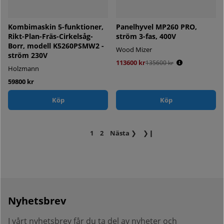
Kombimaskin 5-funktioner,
Panelhyvel MP260 PRO,
Rikt-Plan-Fräs-Cirkelsåg-
ström 3-fas, 400V
Borr, modell K5260PSMW2 -
Wood Mizer
ström 230V
113600 kr
Ordinarie pris:
135600 kr
Holzmann
59800 kr
Köp
Köp
1
2
Nästa
❯
❯❙
Nyhetsbrev
I vårt nyhetsbrev får du ta del av nyheter och