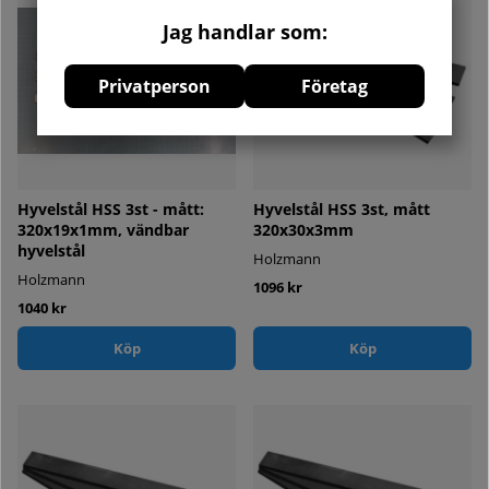
Jag handlar som:
Privatperson
Företag
Hyvelstål HSS 3st - mått:
Hyvelstål HSS 3st, mått
320x19x1mm, vändbar
320x30x3mm
hyvelstål
Holzmann
Holzmann
1096 kr
1040 kr
Köp
Köp