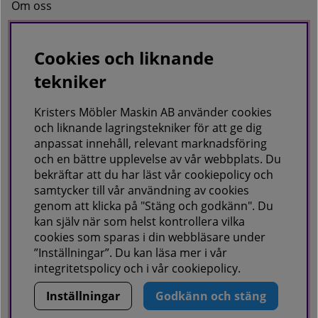
Om oss
Kontakta oss
Cookies och liknande
tekniker
KRISTERS MÖBLER MASKIN AB
Postadress:
Kristers Möbler Maskin AB använder cookies
GÅRDSJÖ 41, 686 96 SUNNE
och liknande lagringstekniker för att ge dig
anpassat innehåll, relevant marknadsföring
Besöks & leveransadress:
och en bättre upplevelse av vår webbplats. Du
Gårdsjö 41, 686 96 Sunne
bekräftar att du har läst vår cookiepolicy och
samtycker till vår användning av cookies
Telefon:
0565-711027
E-post:
info@kristersmoblermaskin.se
genom att klicka på "Stäng och godkänn". Du
Orgnr: 5567527923
kan själv när som helst kontrollera vilka
cookies som sparas i din webbläsare under
ÖPPET: Mån-Fre 10-18
”Inställningar”. Du kan läsa mer i vår
Här finns vi som företag,
klicka här
integritetspolicy
och i vår
cookiepolicy
.
Inställningar
Godkänn och stäng
Copyright © KRISTERS MÖBLER MASKIN AB.
Vi använder cookies - läs