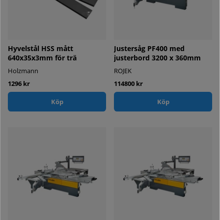
Hyvelstål HSS mått
Justersåg PF400 med
640x35x3mm för trä
justerbord 3200 x 360mm
Holzmann
ROJEK
1296 kr
114800 kr
Köp
Köp