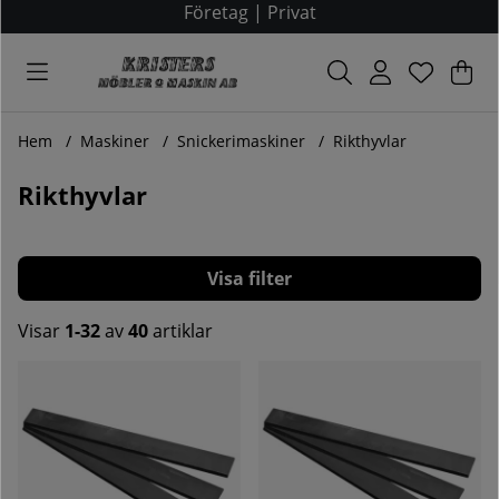
Företag
|
Privat
Var
Ant
.
Hem
Maskiner
Snickerimaskiner
Rikthyvlar
Rikthyvlar
Filtrera
Visar
1-32
av
40
artiklar
Produkter