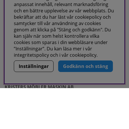
Fraktvillkor
anpassat innehåll, relevant marknadsföring
Faktura/Delbetalning
och en bättre upplevelse av vår webbplats. Du
bekräftar att du har läst vår cookiepolicy och
Integritetspolicy
samtycker till vår användning av cookies
Cookies
genom att klicka på "Stäng och godkänn". Du
kan själv när som helst kontrollera vilka
cookies som sparas i din webbläsare under
Om oss
”Inställningar”. Du kan läsa mer i vår
integritetspolicy
och i vår
cookiepolicy
.
Om oss
Kontakta oss
Inställningar
Godkänn och stäng
KRISTERS MÖBLER MASKIN AB
Postadress:
GÅRDSJÖ 41, 686 96 SUNNE
Besöks & leveransadress:
Gårdsjö 41, 686 96 Sunne