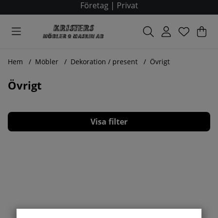
Företag
|
Privat
Var
Ant
.
Hem
Möbler
Dekoration / present
Övrigt
Övrigt
Filtrera
Produkter