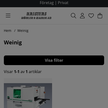
Företag
|
Privat
Var
Ant
.
Hem
Weinig
Weinig
Filtrera
Visar
1-1
av
1
artiklar
Produkter