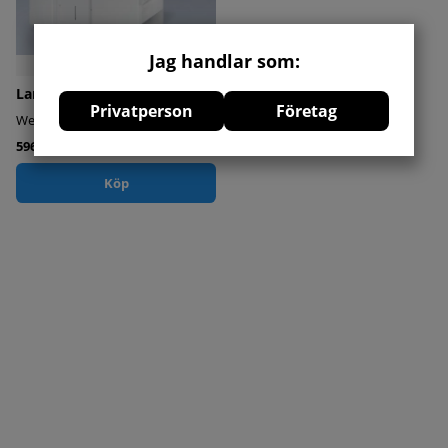
Jag handlar som:
Lamellsåg UniRip 310
Privatperson
Företag
Weinig
596000 kr
Köp