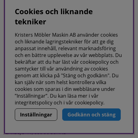
Kvalitetspolicy
Cookies och liknande
Köpvillkor
tekniker
Fraktvillkor
Faktura/Delbetalning
Kristers Möbler Maskin AB använder cookies
och liknande lagringstekniker för att ge dig
Integritetspolicy
anpassat innehåll, relevant marknadsföring
Cookies
och en bättre upplevelse av vår webbplats. Du
bekräftar att du har läst vår cookiepolicy och
samtycker till vår användning av cookies
Om oss
genom att klicka på "Stäng och godkänn". Du
kan själv när som helst kontrollera vilka
Om oss
cookies som sparas i din webbläsare under
Kontakta oss
”Inställningar”. Du kan läsa mer i vår
integritetspolicy
och i vår
cookiepolicy
.
Inställningar
Godkänn och stäng
KRISTERS MÖBLER MASKIN AB
Postadress:
GÅRDSJÖ 41, 686 96 SUNNE