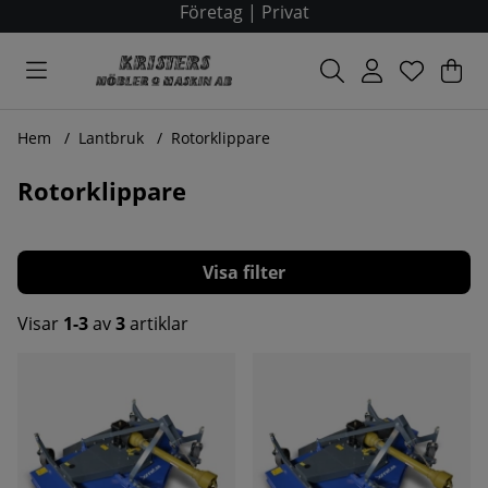
Företag
|
Privat
Var
Ant
.
Hem
Lantbruk
Rotorklippare
Rotorklippare
Filtrera
Visar
1-3
av
3
artiklar
Produkter