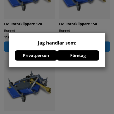
FM Rotorklippare 120
FM Rotorklippare 150
Bonnet
Bonnet
11900 kr
13900 kr
Jag handlar som:
Köp
Köp
Privatperson
Företag