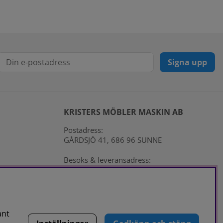
Signa upp
KRISTERS MÖBLER MASKIN AB
Postadress:
GÅRDSJÖ 41, 686 96 SUNNE
Besöks & leveransadress:
Gårdsjö 41, 686 96 Sunne
Telefon:
0565-711027
E-post:
info@kristersmoblermaskin.se
Orgnr: 5567527923
ant