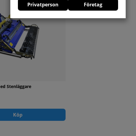
Privatperson
Företag
med Stenläggare
Köp