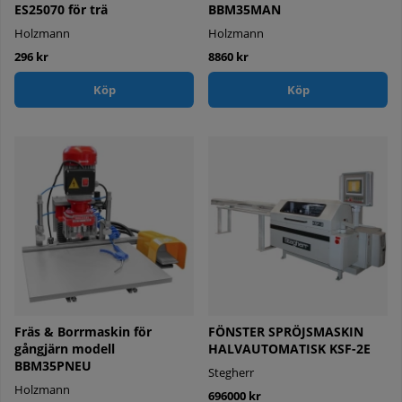
ES25070 för trä
BBM35MAN
Holzmann
Holzmann
296 kr
8860 kr
Köp
Köp
Fräs & Borrmaskin för
FÖNSTER SPRÖJSMASKIN
gångjärn modell
HALVAUTOMATISK KSF-2E
BBM35PNEU
Stegherr
Holzmann
696000 kr