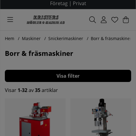
Företag
|
Privat
Var
Ant
.
Hem
Maskiner
Snickerimaskiner
Borr & fräsmaskiner
Borr & fräsmaskiner
Filtrera
Visar
1-32
av
35
artiklar
Produkter