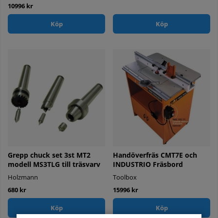
10996 kr
Köp
Köp
Grepp chuck set 3st MT2
Handöverfräs CMT7E och
modell MS3TLG till träsvarv
INDUSTRIO Fräsbord
Holzmann
Toolbox
680 kr
15996 kr
Köp
Köp