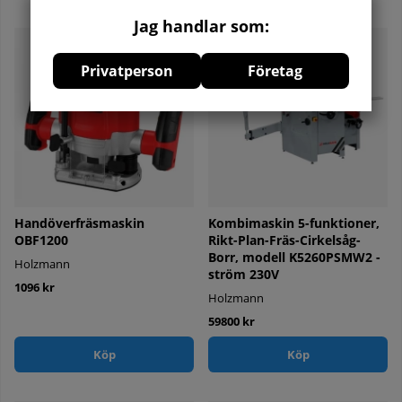
Jag handlar som:
Privatperson
Företag
Handöverfräsmaskin
Kombimaskin 5-funktioner,
OBF1200
Rikt-Plan-Fräs-Cirkelsåg-
Borr, modell K5260PSMW2 -
Holzmann
ström 230V
1096 kr
Holzmann
59800 kr
Köp
Köp