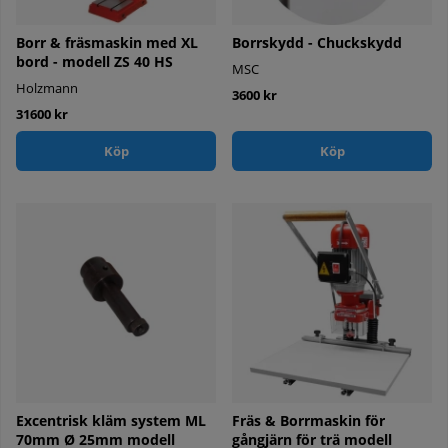
Borr & fräsmaskin med XL
Borrskydd - Chuckskydd
bord - modell ZS 40 HS
MSC
Holzmann
3600 kr
31600 kr
Köp
Köp
Excentrisk kläm system ML
Fräs & Borrmaskin för
70mm Ø 25mm modell
gångjärn för trä modell