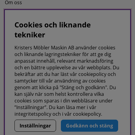
Om oss
Kontakta oss
Cookies och liknande
tekniker
KRISTERS MÖBLER MASKIN AB
Postadress:
Kristers Möbler Maskin AB använder cookies
GÅRDSJÖ 41, 686 96 SUNNE
och liknande lagringstekniker för att ge dig
anpassat innehåll, relevant marknadsföring
Besöks & leveransadress:
och en bättre upplevelse av vår webbplats. Du
Gårdsjö 41, 686 96 Sunne
bekräftar att du har läst vår cookiepolicy och
samtycker till vår användning av cookies
Telefon:
0565-711027
E-post:
info@kristersmoblermaskin.se
genom att klicka på "Stäng och godkänn". Du
Orgnr: 5567527923
kan själv när som helst kontrollera vilka
cookies som sparas i din webbläsare under
ÖPPET: Mån-Fre 10-18
”Inställningar”. Du kan läsa mer i vår
Här finns vi som företag,
klicka här
integritetspolicy
och i vår
cookiepolicy
.
Inställningar
Godkänn och stäng
Copyright © KRISTERS MÖBLER MASKIN AB.
Vi använder cookies - läs