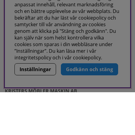
Fraktvillkor
anpassat innehåll, relevant marknadsföring
Faktura/Delbetalning
och en bättre upplevelse av vår webbplats. Du
bekräftar att du har läst vår cookiepolicy och
Integritetspolicy
samtycker till vår användning av cookies
Cookies
genom att klicka på "Stäng och godkänn". Du
kan själv när som helst kontrollera vilka
cookies som sparas i din webbläsare under
Om oss
”Inställningar”. Du kan läsa mer i vår
integritetspolicy
och i vår
cookiepolicy
.
Om oss
Kontakta oss
Inställningar
Godkänn och stäng
KRISTERS MÖBLER MASKIN AB
Postadress:
GÅRDSJÖ 41, 686 96 SUNNE
Besöks & leveransadress:
Gårdsjö 41, 686 96 Sunne