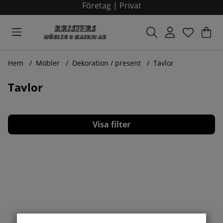
Företag
|
Privat
Var
Ant
.
Hem
Möbler
Dekoration / present
Tavlor
Tavlor
Filtrera
Produkter