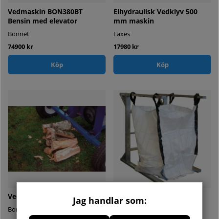
Vedmaskin BON380BT
Elhydraulisk Vedklyv 500
Bensin med elevator
mm maskin
Bonnet
Faxes
74900 kr
17980 kr
Köp
Köp
Vedklipp
BigBag-stativ
Jag handlar som:
Bonnet
Bonnet