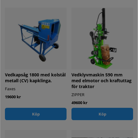
Vedkapsåg 1800 med kolstål
Vedklyvmaskin 590 mm
metall (CV) kapklinga.
med elmotor och kraftuttag
för traktor
Faxes
ZIPPER
19600 kr
49600 kr
Köp
Köp