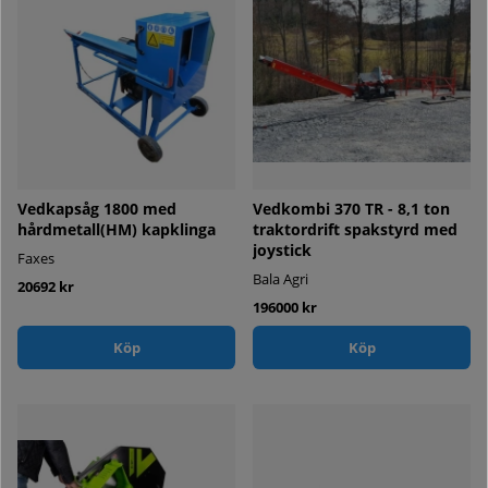
Vedkapsåg 1800 med
Vedkombi 370 TR - 8,1 ton
hårdmetall(HM) kapklinga
traktordrift spakstyrd med
joystick
Faxes
Bala Agri
20692 kr
196000 kr
Köp
Köp