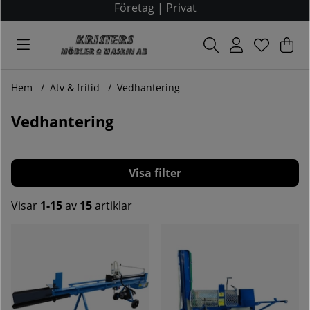
Företag
|
Privat
Var
Ant
.
Hem
Atv & fritid
Vedhantering
Vedhantering
Filtrera
Visar
1-15
av
15
artiklar
Produkter