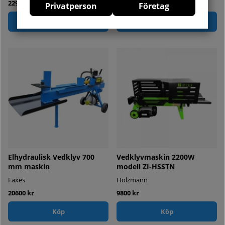
22996 kr
3996 kr
Privatperson
Företag
Köp
Köp
Elhydraulisk Vedklyv 700
Vedklyvmaskin 2200W
mm maskin
modell ZI-HSSTN
Faxes
Holzmann
20600 kr
9800 kr
Köp
Köp