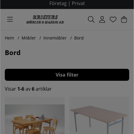
Företag
|
Privat
Var
Ant
.
Hem
Möbler
Innemöbler
Bord
Bord
Filtrera
Visar
1-6
av
6
artiklar
Produkter