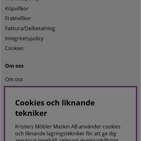
Köpvillkor
Fraktvillkor
Faktura/Delbetalning
Integritetspolicy
Cookies
Om oss
Om oss
Kontakta oss
Cookies och liknande
tekniker
KRISTERS MÖBLER MASKIN AB
Postadress:
Kristers Möbler Maskin AB använder cookies
GÅRDSJÖ 41, 686 96 SUNNE
och liknande lagringstekniker för att ge dig
anpassat innehåll, relevant marknadsföring