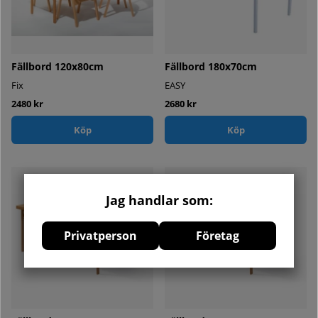
Fällbord 120x80cm
Fällbord 180x70cm
Fix
EASY
2480 kr
2680 kr
Köp
Köp
Jag handlar som:
Privatperson
Företag