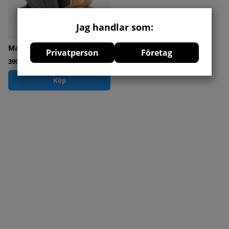
Jag handlar som:
Massagestol Relax Force 4D
Privatperson
Företag
39960 kr
Köp