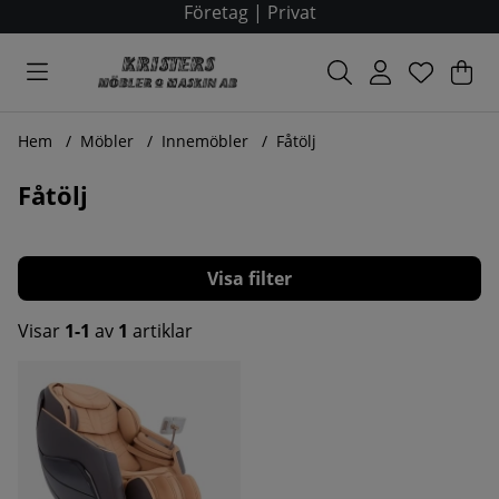
Företag
|
Privat
Var
Ant
.
Hem
Möbler
Innemöbler
Fåtölj
Fåtölj
Filtrera
Visar
1-1
av
1
artiklar
Produkter