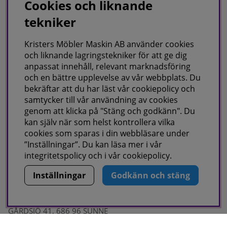
Cookies och liknande
Köpvillkor
tekniker
Fraktvillkor
Kristers Möbler Maskin AB använder cookies
Faktura/Delbetalning
och liknande lagringstekniker för att ge dig
Integritetspolicy
anpassat innehåll, relevant marknadsföring
och en bättre upplevelse av vår webbplats. Du
Cookies
bekräftar att du har läst vår cookiepolicy och
samtycker till vår användning av cookies
Om oss
genom att klicka på "Stäng och godkänn". Du
kan själv när som helst kontrollera vilka
Om oss
cookies som sparas i din webbläsare under
”Inställningar”. Du kan läsa mer i vår
Kontakta oss
integritetspolicy
och i vår
cookiepolicy
.
Inställningar
Godkänn och stäng
KRISTERS MÖBLER MASKIN AB
Postadress:
GÅRDSJÖ 41, 686 96 SUNNE