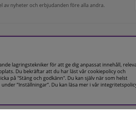
del av nyheter och erbjudanden före alla andra.
s
de lagringstekniker för att ge dig anpassat innehåll, relev
lats. Du bekräftar att du har läst vår cookiepolicy och
licka på "Stäng och godkänn". Du kan själv när som helst
 under ”Inställningar”. Du kan läsa mer i vår
integritetspolic