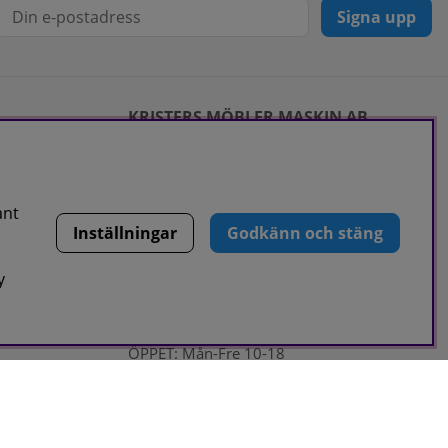
Signa upp
KRISTERS MÖBLER MASKIN AB
Postadress:
GÅRDSJÖ 41, 686 96 SUNNE
ant
Besöks & leveransadress:
Inställningar
Godkänn och stäng
Gårdsjö 41, 686 96 Sunne
Telefon:
0565-711027
y
E-post:
info@kristersmoblermaskin.se
Orgnr: 5567527923
ÖPPET: Mån-Fre 10-18
Här finns vi som företag,
klicka här