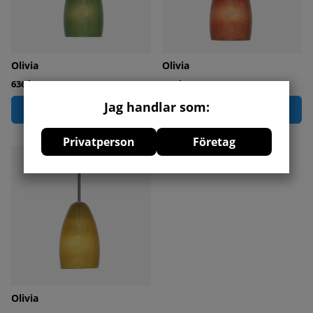
Olivia
Olivia
636 kr
636 kr
Jag handlar som:
Köp
Köp
Privatperson
Företag
Olivia