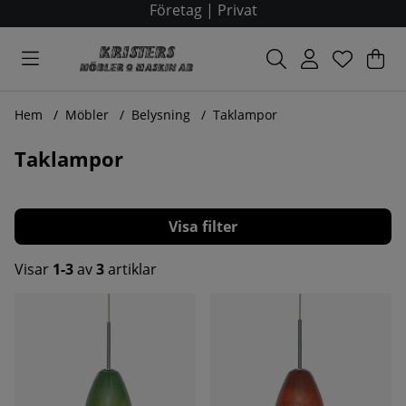
Företag
|
Privat
Var
Ant
.
Hem
Möbler
Belysning
Taklampor
Taklampor
Filtrera
Visar
1-3
av
3
artiklar
Produkter