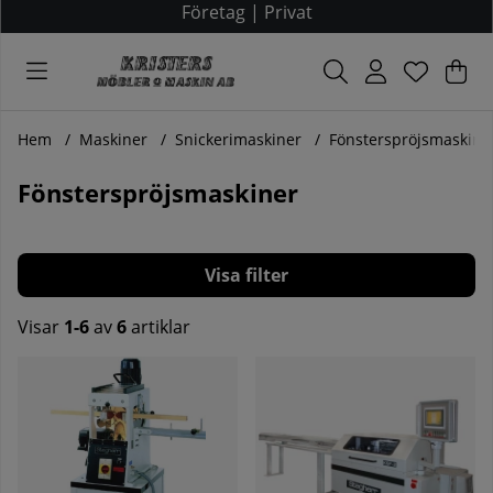
Företag
|
Privat
Var
Ant
.
Hem
Maskiner
Snickerimaskiner
Fönsterspröjsmaskine
Fönsterspröjsmaskiner
Filtrera
Visar
1-6
av
6
artiklar
Produkter