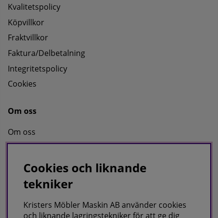
Kvalitetspolicy
Köpvillkor
Fraktvillkor
Faktura/Delbetalning
Integritetspolicy
Cookies
Om oss
Om oss
Kontakta oss
Cookies och liknande
tekniker
KRISTERS MÖBLER MASKIN AB
Postadress:
Kristers Möbler Maskin AB använder cookies
GÅRDSJÖ 41, 686 96 SUNNE
och liknande lagringstekniker för att ge dig