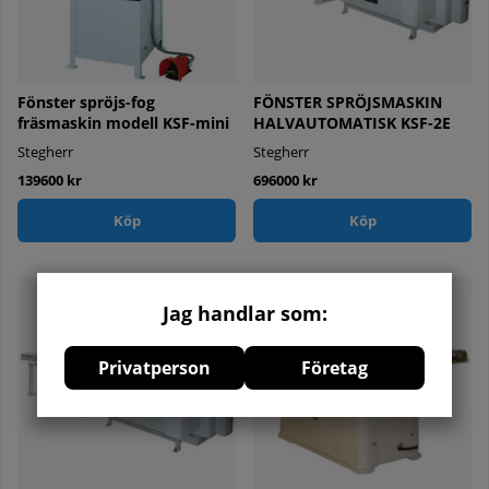
Fönster spröjs-fog
FÖNSTER SPRÖJSMASKIN
fräsmaskin modell KSF-mini
HALVAUTOMATISK KSF-2E
Stegherr
Stegherr
139600 kr
696000 kr
Köp
Köp
Jag handlar som:
Privatperson
Företag