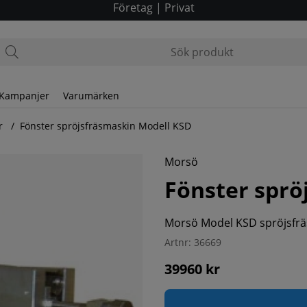
Företag
|
Privat
Kampanjer
Varumärken
er
Fönster spröjsfräsmaskin Modell KSD
Morsö
Fönster sprö
Morsö Model KSD spröjsfräs
Artnr:
36669
39960
kr