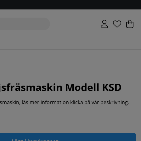
V
An
.
jsfräsmaskin Modell KSD
maskin, läs mer information klicka på vår beskrivning.