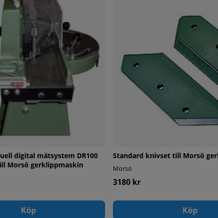
ell digital mätsystem DR100
Standard knivset till Morsö ge
till Morsö gerklippmaskin
Morsö
3180 kr
Köp
Köp