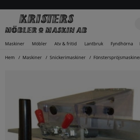
Maskiner
Möbler
Atv & fritid
Lantbruk
Fyndhörna
Hem
Maskiner
Snickerimaskiner
Fönsterspröjsmaskin
Produktbilder Fönster spröjsfräsmaskin Modell KSD