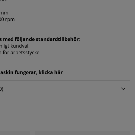
0 mm
000 rpm
s med följande standardtillbehör
:
nligt kundval.
 för arbetsstycke
maskin fungerar,
klicka här
0 AV 5 ANTAL BETYG 0
0
)