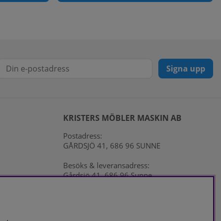
Signa upp
KRISTERS MÖBLER MASKIN AB
Postadress:
GÅRDSJÖ 41, 686 96 SUNNE
Besöks & leveransadress:
Gårdsjö 41, 686 96 Sunne
Telefon:
0565-711027
E-post:
info@kristersmoblermaskin.se
Orgnr: 5567527923