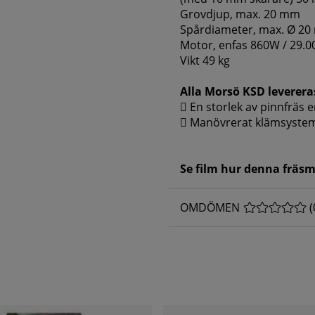
Grovdjup, max. 20 mm
Spårdiameter, max. Ø 2
Motor, enfas 860W / 29.
Vikt 49 kg
Alla Morsö KSD leverera
 En storlek av pinnfräs e
 Manövrerat klämsystem
Se film hur denna fräs
OMDÖMEN
MEDELBETYG 
(