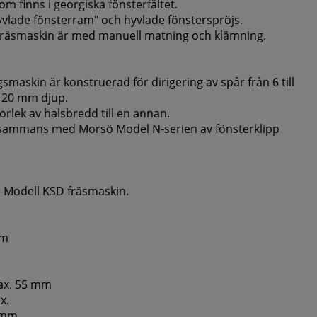
m finns i georgiska fönsterfältet.
vlade fönsterram" och hyvlade fönsterspröjs.
räsmaskin är med manuell matning och klämning.
askin är konstruerad för dirigering av spår från 6 till
 20 mm djup.
orlek av halsbredd till en annan.
llsammans med Morsö Model N-serien av fönsterklipp
 Modell KSD fräsmaskin.
mm
max. 55 mm
x.
 mm