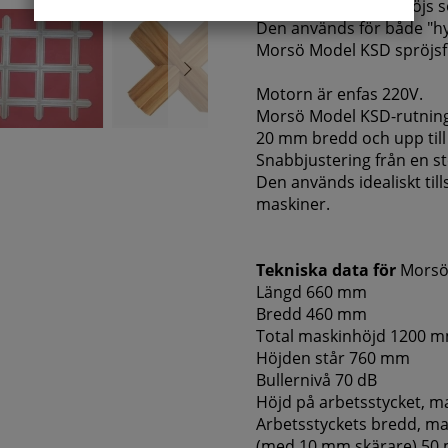
halvlånga fönsterspröjs so
Den används för både "hy
Morsö Model KSD spröjsf
Motorn är enfas 220V.
Morsö Model KSD-rutningsm
20 mm bredd och upp till
Snabbjustering från en st
Den används idealiskt ti
maskiner.
Tekniska data för
Morsö
Längd 660 mm
Bredd 460 mm
Total maskinhöjd 1200 
Höjden står 760 mm
Bullernivå 70 dB
Höjd på arbetsstycket, 
Arbetsstyckets bredd, ma
(med 10 mm skärare) 50