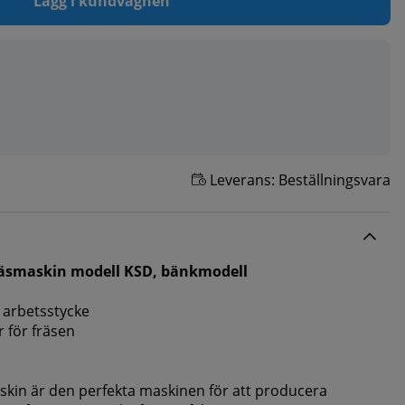
Lägg i kundvagnen
Leverans:
Beställningsvara
räsmaskin modell KSD, bänkmodell
 arbetsstycke
 för fräsen
kin är den perfekta maskinen för att producera