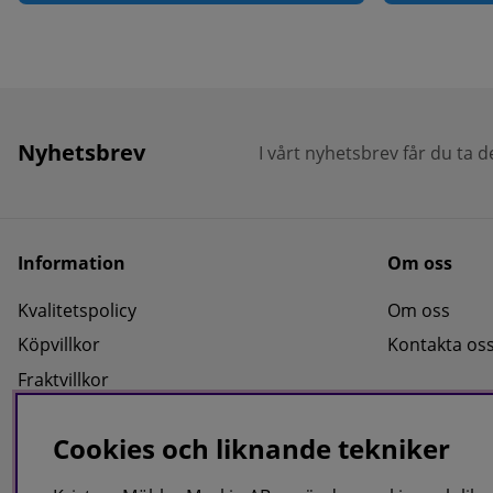
Nyhetsbrev
I vårt nyhetsbrev får du ta 
Information
Om oss
Kvalitetspolicy
Om oss
Köpvillkor
Kontakta os
Fraktvillkor
Faktura/Delbetalning
Cookies och liknande tekniker
Integritetspolicy
Cookies