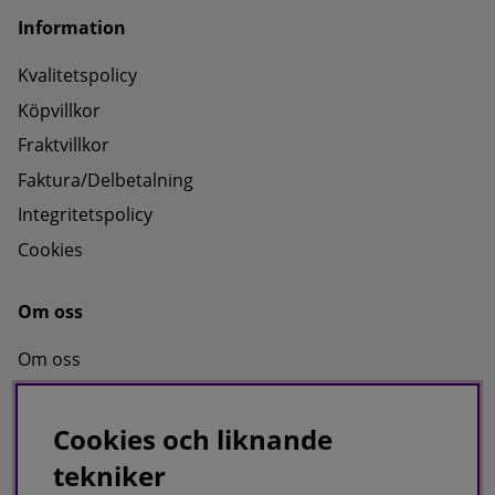
Information
Kvalitetspolicy
Köpvillkor
Fraktvillkor
Faktura/Delbetalning
Integritetspolicy
Cookies
Om oss
Om oss
Kontakta oss
Cookies och liknande
tekniker
KRISTERS MÖBLER MASKIN AB