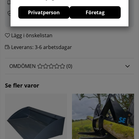
Leverans med DHL
Privatperson
Företag
1 års fabriksfelsgaranti
Lägg i önskelistan
Leverans:
3-6 arbetsdagar
OMDÖMEN
MEDELBETYG 0 AV 5 ANTAL BETYG 0
(
0
)
Se fler varor