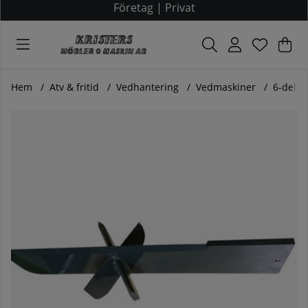
Företag
|
Privat
Var
Ant
.
Hem
Atv & fritid
Vedhantering
Vedmaskiner
6-delsk
Produktbilder 6-delsklyv till vedmaskin BON380