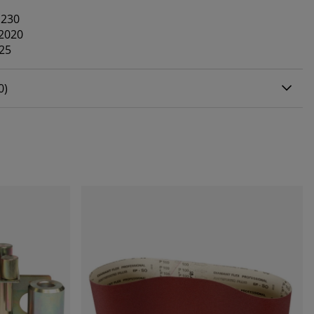
 230
2020
25
0 AV 5 ANTAL BETYG 0
0
)