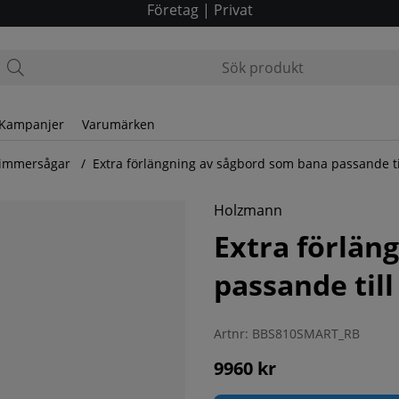
Företag
|
Privat
Kampanjer
Varumärken
Timmersågar
Extra förlängning av sågbord som bana passande 
sande till timmersåg BBS810SMART
Holzmann
Extra förlän
passande ti
Artnr:
BBS810SMART_RB
9960
kr