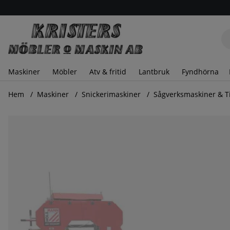
Maskiner
Möbler
Atv & fritid
Lantbruk
Fyndhörna
Hem
Maskiner
Snickerimaskiner
Sågverksmaskiner & 
Produktbilder Extra förlängning av sågbord som bana pas