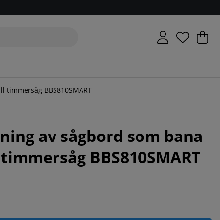
V
An
.
till timmersåg BBS810SMART
gning av sågbord som bana
ll timmersåg BBS810SMART