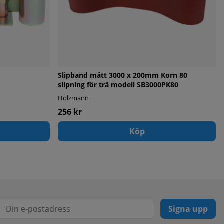
Slipband mått 3000 x 200mm Korn 80
slipning för trä modell SB3000PK80
Holzmann
256 kr
Köp
Signa upp