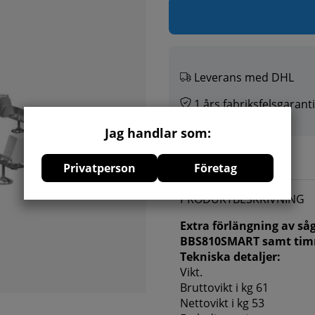
Leverans med DHL
1 års fabriksfelsgaranti
Jag handlar som:
Lägg i önskelistan
Privatperson
Företag
PRODUKTBESKRIVNING
Extra förlängning av så
BBS810SMART samt tim
Tekniska detaljer:
Vikt.
Bruttovikt i kg 61
Nettovikt i kg 53