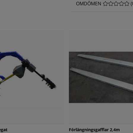
OMDÖMEN
MEDELBETYG 
(
egat
Förlängningsgafflar 2,4m