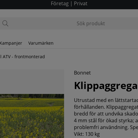
Företag
|
Privat
Kampanjer
Varumärken
ll ATV - frontmonterad
Bonnet
Klippaggrega
Utrustad med en lättstartad
förhållanden. Klippaggregat
bredd för att undvika skad
4 mm stål för ökad styrka; al
problemfri användning. Spec
Vikt: 130 kg