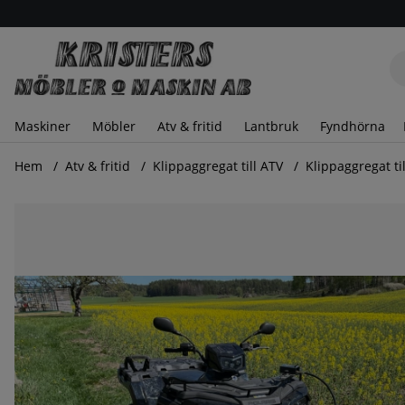
Maskiner
Möbler
Atv & fritid
Lantbruk
Fyndhörna
Hem
Atv & fritid
Klippaggregat till ATV
Klippaggregat ti
Produktbilder Klippaggregat till ATV - frontmonterad