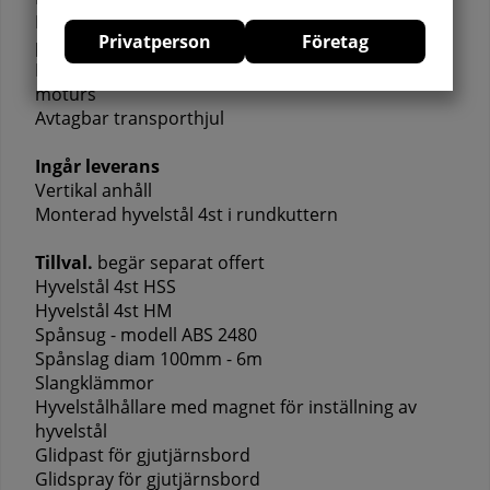
Båda gjutjärns riktbord kan fällas upp vid
Privatperson
Företag
planhyvling
Hyvling funktion kan köra både medurs och
moturs
Avtagbar transporthjul
Ingår leverans
Vertikal anhåll
Monterad hyvelstål 4st i rundkuttern
Tillval.
begär separat offert
Hyvelstål 4st HSS
Hyvelstål 4st HM
Spånsug - modell ABS 2480
Spånslag diam 100mm - 6m
Slangklämmor
Hyvelstålhållare med magnet för inställning av
hyvelstål
Glidpast för gjutjärnsbord
Glidspray för gjutjärnsbord