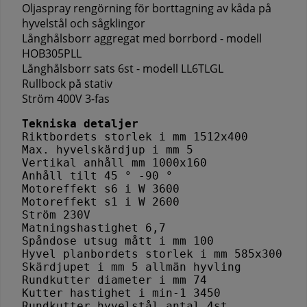
Oljaspray rengörning för borttagning av kåda på
hyvelstål och sågklingor
Långhålsborr aggregat med borrbord - modell
HOB305PLL
Långhålsborr sats 6st - modell LL6TLGL
Rullbock på stativ
Ström 400V 3-fas
Tekniska detaljer
Riktbordets storlek i mm 1512x400
Max. hyvelskärdjup i mm 5
Vertikal anhåll mm 1000x160
Anhåll tilt 45 ° -90 °
Motoreffekt s6 i W 3600
Motoreffekt s1 i W 2600
Ström 230V
Matningshastighet 6,7 
Spåndose utsug mått i mm 100 
Hyvel planbordets storlek i mm 585x300 
Skärdjupet i mm 5 allmän hyvling 
Rundkutter diameter i mm 74 
Kutter hastighet i min-1 3450 
Rundkutter hyvelstål antal 4st