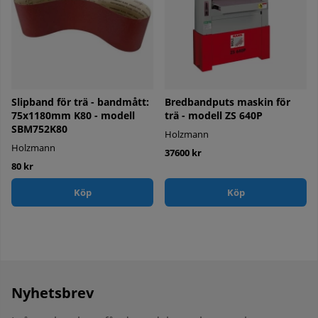
Slipband för trä - bandmått:
Bredbandputs maskin för
75x1180mm K80 - modell
trä - modell ZS 640P
SBM752K80
Holzmann
Holzmann
37600 kr
80 kr
Köp
Köp
Nyhetsbrev