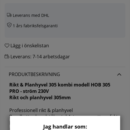
Leverans med DHL
1 års fabriksfelsgaranti
Lägg i önskelistan
Leverans:
7-14 arbetsdagar
PRODUKTBESKRIVNING
Rikt & Planhyvel 305 kombi
modell HOB 305
PRO - ström 230V
Rikt och planhyvel 305mm
Professionell rikt & planhyvel
Rundkutter hyvelstål antal 4st som ger ett perfekta
hyvelresultat.
Jag handlar som:
Höjd - sänkbar justebar för hyvel