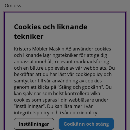
Om oss
Kontakta oss
Cookies och liknande
tekniker
KRISTERS MÖBLER MASKIN AB
Postadress:
Kristers Möbler Maskin AB använder cookies
GÅRDSJÖ 41, 686 96 SUNNE
och liknande lagringstekniker för att ge dig
anpassat innehåll, relevant marknadsföring
Besöks & leveransadress:
och en bättre upplevelse av vår webbplats. Du
Gårdsjö 41, 686 96 Sunne
bekräftar att du har läst vår cookiepolicy och
samtycker till vår användning av cookies
Telefon:
0565-711027
E-post:
info@kristersmoblermaskin.se
genom att klicka på "Stäng och godkänn". Du
Orgnr: 5567527923
kan själv när som helst kontrollera vilka
cookies som sparas i din webbläsare under
ÖPPET: Mån-Fre 10-18
”Inställningar”. Du kan läsa mer i vår
Här finns vi som företag,
klicka här
integritetspolicy
och i vår
cookiepolicy
.
Inställningar
Godkänn och stäng