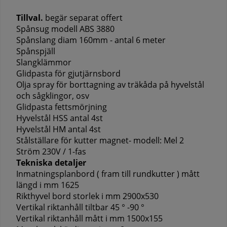
Tillval.
begär separat offert
Spånsug modell ABS 3880
Spånslang diam 160mm - antal 6 meter
Spånspjäll
Slangklämmor
Glidpasta för gjutjärnsbord
Olja spray för borttagning av träkåda på hyvelstål
och sågklingor, osv
Glidpasta fettsmörjning
Hyvelstål HSS antal 4st
Hyvelstål HM antal 4st
Stålställare för kutter magnet- modell: Mel 2
Ström 230V / 1-fas
Tekniska detaljer
Inmatningsplanbord ( fram till rundkutter ) mått
längd i mm 1625
Rikthyvel bord storlek i mm 2900x530
Vertikal riktanhåll tiltbar 45 ° -90 °
Vertikal riktanhåll mått i mm 1500x155