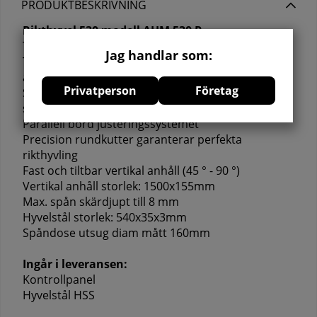
PRODUKTBESKRIVNING
Rikthyvel 530 modell AHM 530 P
Tung industri maskin med gjutjärnbord
Jag handlar som:
Topp placerad kontrollpanel underlättar bekväm
användning
Privatperson
Företag
Stora handratten för smidig och mer exakt
sågdjup justering
Parallell bord justeringssystemet
Precision rundkutter garanterar perfekta
rikthyvling
Fast och tiltbar vertikal anhåll (45 ° - 90 °)
Vertikal anhåll storlek: 1500x155mm
Max. spån skärdjupt till 8 mm
Hyvelstål storlek: 540x35x3mm
Spåndose utsug diam mått 160mm
Ingår i leveransen:
Kontrollpanel
Hyvelstål HSS