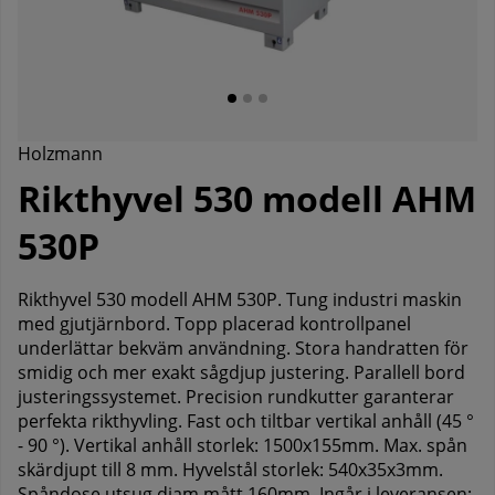
Holzmann
Rikthyvel 530 modell AHM
530P
Rikthyvel 530 modell AHM 530P. Tung industri maskin
med gjutjärnbord. Topp placerad kontrollpanel
underlättar bekväm användning. Stora handratten för
smidig och mer exakt sågdjup justering. Parallell bord
justeringssystemet. Precision rundkutter garanterar
perfekta rikthyvling. Fast och tiltbar vertikal anhåll (45 °
- 90 °). Vertikal anhåll storlek: 1500x155mm. Max. spån
skärdjupt till 8 mm. Hyvelstål storlek: 540x35x3mm.
Spåndose utsug diam mått 160mm. Ingår i leveransen: