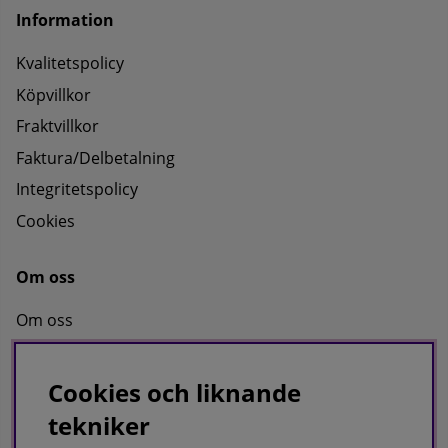
Information
Kvalitetspolicy
Köpvillkor
Fraktvillkor
Faktura/Delbetalning
Integritetspolicy
Cookies
Om oss
Om oss
Kontakta oss
Cookies och liknande
tekniker
KRISTERS MÖBLER MASKIN AB