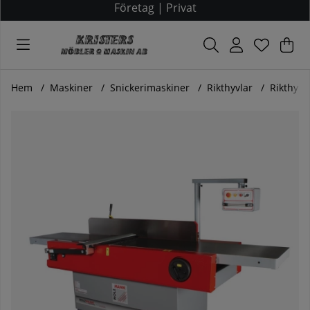
Företag
|
Privat
Var
Ant
.
Hem
Maskiner
Snickerimaskiner
Rikthyvlar
Rikthyve
Produktbilder Rikthyvel 530 modell AHM 530P