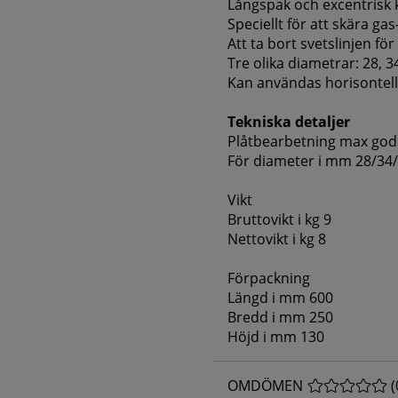
Långspak och excentrisk k
Speciellt för att skära gas
Att ta bort svetslinjen fö
Tre olika diametrar: 28, 
Kan användas horisontellt
Tekniska detaljer
Plåtbearbetning max gods
För diameter i mm 28/34
Vikt
Bruttovikt i kg 9
Nettovikt i kg 8
Förpackning
Längd i mm 600
Bredd i mm 250
Höjd i mm 130
OMDÖMEN
MEDELBETYG 
(