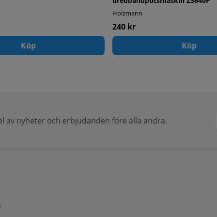
bredbandputsmaskin ZS640P
Holzmann
240 kr
Köp
Köp
del av nyheter och erbjudanden före alla andra.
s