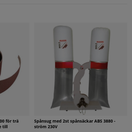
0 för trä
Spånsug med 2st spånsäckar ABS 3880 -
till
ström 230V