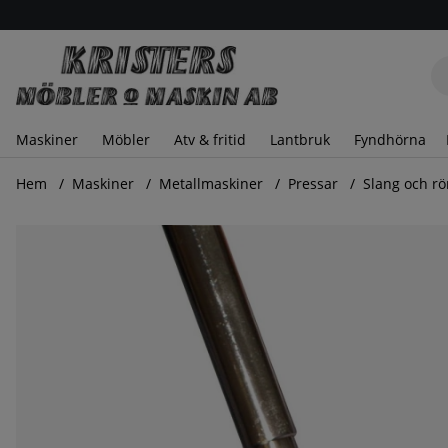
Maskiner
Möbler
Atv & fritid
Lantbruk
Fyndhörna
Hem
Maskiner
Metallmaskiner
Pressar
Slang och r
Produktbilder Slang och rörklipp kapningsmaskin rör och 