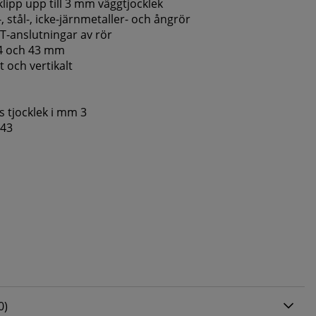
lipp upp till 3 mm väggtjocklek
-, stål-, icke-järnmetaller- och ångrör
r T-anslutningar av rör
34 och 43 mm
 och vertikalt
 tjocklek i mm 3
/43
0 AV 5 ANTAL BETYG 0
0
)