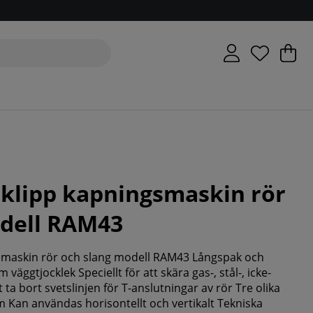
V
An
.
rklipp kapningsmaskin rör
odell RAM43
gsmaskin rör och slang modell RAM43 Långspak och
 väggtjocklek Speciellt för att skära gas-, stål-, icke-
 ta bort svetslinjen för T-anslutningar av rör Tre olika
 Kan användas horisontellt och vertikalt Tekniska