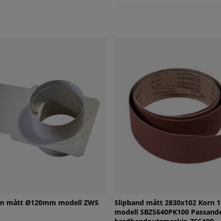
iam mått Ø120mm modell ZWS
Slipband mått 2830x102 Korn 10
modell SBZS640PK100 Passande 