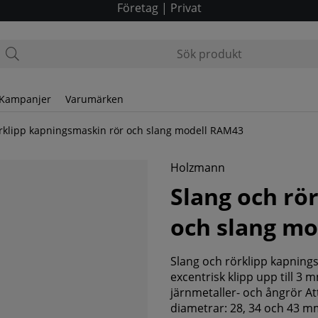
Företag
|
Privat
Kampanjer
Varumärken
örklipp kapningsmaskin rör och slang modell RAM43
slang modell RAM43
Holzmann
Slang och rö
och slang m
Slang och rörklipp kapnin
excentrisk klipp upp till 3 mm
järnmetaller- och ångrör Att
diametrar: 28, 34 och 43 mm