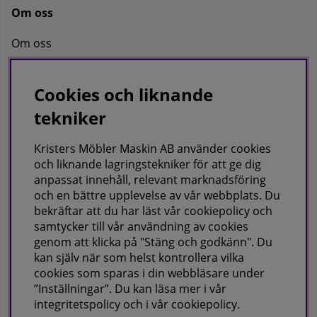
Om oss
Om oss
Kontakta oss
Cookies och liknande
tekniker
KRISTERS MÖBLER MASKIN AB
Postadress:
Kristers Möbler Maskin AB använder cookies
GÅRDSJÖ 41, 686 96 SUNNE
och liknande lagringstekniker för att ge dig
anpassat innehåll, relevant marknadsföring
Besöks & leveransadress:
och en bättre upplevelse av vår webbplats. Du
Gårdsjö 41, 686 96 Sunne
bekräftar att du har läst vår cookiepolicy och
samtycker till vår användning av cookies
Telefon:
0565-711027
E-post:
info@kristersmoblermaskin.se
genom att klicka på "Stäng och godkänn". Du
Orgnr: 5567527923
kan själv när som helst kontrollera vilka
cookies som sparas i din webbläsare under
ÖPPET: Mån-Fre 10-18
”Inställningar”. Du kan läsa mer i vår
Här finns vi som företag,
klicka här
integritetspolicy
och i vår
cookiepolicy
.