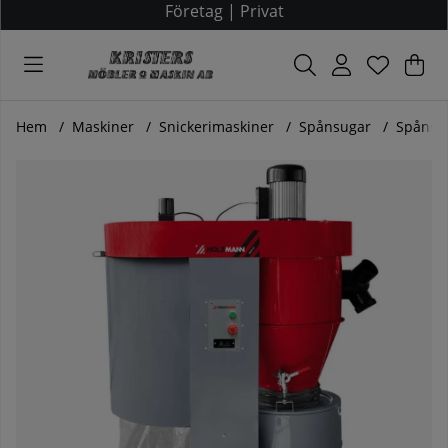
Företag
|
Privat
Var
Ant
.
Hem
Maskiner
Snickerimaskiner
Spånsugar
Spånsug
Produktbilder Spånsug med cyklon för trä - RLE3000