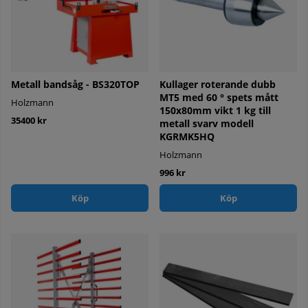
Metall bandsåg - BS320TOP
Kullager roterande dubb
MT5 med 60 ° spets mått
Holzmann
150x80mm vikt 1 kg till
35400 kr
metall svarv modell
KGRMK5HQ
Holzmann
996 kr
Köp
Köp