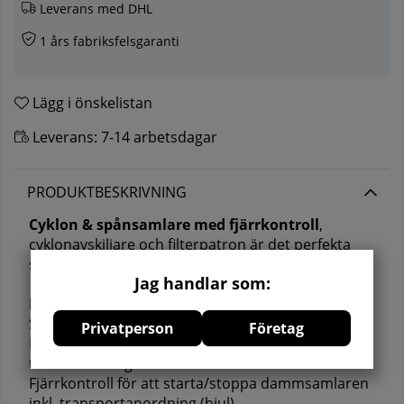
Leverans med DHL
1 års fabriksfelsgaranti
Lägg i önskelistan
Leverans:
7-14 arbetsdagar
PRODUKTBESKRIVNING
Cyklon & spånsamlare med fjärrkontroll
,
cyklonavskiljare och filterpatron är det perfekta
spånsug för dina träbearbetningsmaskiner.
Jag handlar som:
Höjdpunkter:
Separering i cyklonavskiljare med filterpatron
Privatperson
Företag
Inloppsadapter för anslutning av maximalt 3
träbearbetningsmaskiner
Fjärrkontroll för att starta/stoppa dammsamlaren
inkl. transportanordning (hjul)