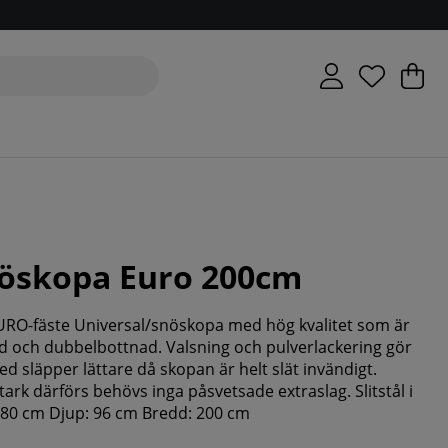
V
An
.
nöskopa Euro 200cm
RO-fäste Universal/snöskopa med hög kvalitet som är
ad och dubbelbottnad. Valsning och pulverlackering gör
d släpper lättare då skopan är helt slät invändigt.
rk därförs behövs inga påsvetsade extraslag. Slitstål i
: 80 cm Djup: 96 cm Bredd: 200 cm