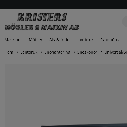
Maskiner
Möbler
Atv & fritid
Lantbruk
Fyndhörna
Hem
Lantbruk
Snöhantering
Snöskopor
Universal/
Produktbilder Universal/Snöskopa Euro 200cm