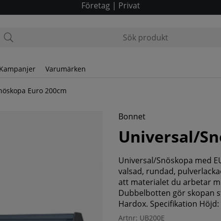
Företag
|
Privat
Kampanjer
Varumärken
Snöskopa Euro 200cm
Bonnet
Universal/S
Universal/Snöskopa med EU
valsad, rundad, pulverlack
att materialet du arbetar me
Dubbelbotten gör skopan sta
Hardox. Specifikation Höjd
Artnr:
UB200E