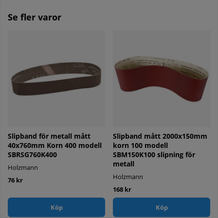
Se fler varor
Slipband för metall mått
Slipband mått 2000x150mm
40x760mm Korn 400 modell
korn 100 modell
SBRSG760K400
SBM150K100 slipning för
metall
Holzmann
Holzmann
76 kr
168 kr
Köp
Köp