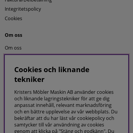
Integritetspolicy
Cookies
Om oss
Om oss
Kontakta oss
Cookies och liknande
tekniker
KRISTERS MÖBLER MASKIN AB
Postadress:
Kristers Möbler Maskin AB använder cookies
GÅRDSJÖ 41, 686 96 SUNNE
och liknande lagringstekniker för att ge dig
anpassat innehåll, relevant marknadsföring
Besöks & leveransadress:
och en bättre upplevelse av vår webbplats. Du
Gårdsjö 41, 686 96 Sunne
bekräftar att du har läst vår cookiepolicy och
samtycker till vår användning av cookies
Telefon:
0565-711027
E-post:
info@kristersmoblermaskin.se
genom att klicka på "Stäng och godkänn". Du